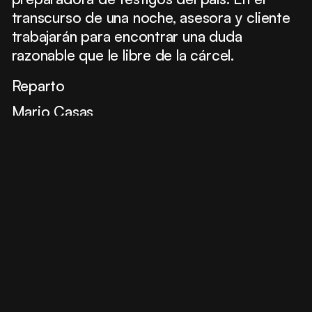
transcurso de una noche, asesora y cliente
trabajarán para encontrar una duda
razonable que le libre de la cárcel.
Reparto
Mario Casas
Ana Wagener
Bárbara Lennie
José Coronado
Francesc Orella
Paco Tous
David Selvas
Partners