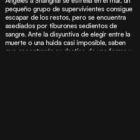
Ángeles a Shanghai se estrella en el mar, un
pequeño grupo de supervivientes consigue
escapar de los restos, pero se encuentra
asediados por tiburones sedientos de
sangre. Ante la disyuntiva de elegir entre la
muerte o una huida casi imposible, saben
que encontrarán su destino de una forma u
otra antes de que acabe la noche...
Reparto
Aaron Eckhart
Ben Kingsley
Stills